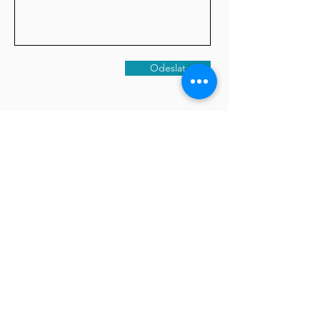
Odeslat
KDE NÁS NAJDETE
Karlovarská 490/24
Plzeň 301 00
Plzeňský kraj - Česko