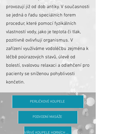
provozují již od dob antiky. V současnosti
se jedná o řadu speciálních forem
procedur, které pomocí fyzikálních
vlastností vody, jako je teplota či tlak,
pozitivně ovlivňují organismus. V
zařízení využíváme vodoléčbu zejména k
léčbě poúrazových stavů, úlevě od
bolestí, svalovou relaxaci a odlehčení pro
pacienty se sníženou pohyblivosti
končetin.
PERLIČKOVÉ KOUPELE
PODVODNÍ MASÁŽE
VÍŘIVÉ KOUPELE HORNÍCH A DOLNÍCH KONČETIN